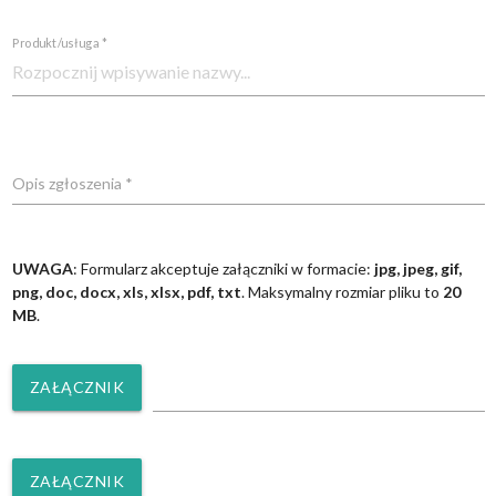
Produkt/usługa *
Opis zgłoszenia *
UWAGA
: Formularz akceptuje załączniki w formacie:
jpg, jpeg, gif,
png, doc, docx, xls, xlsx, pdf, txt
. Maksymalny rozmiar pliku to
20
MB
.
ZAŁĄCZNIK
ZAŁĄCZNIK